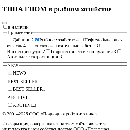
ТНПА ГНОМ в рыбном хозяйстве
в наличии
Применение
Дайвинг
2
Рыбное хозяйство
4
Нефтедобывающая
отрасль
4
Поисково-спасательные работы
3
Инспекция судов
2
Гидротехнические сооружения
3
Атомные электростанции
3
NEW
NEW
0
BEST SELLER
BEST SELLER
1
ARCHIVE
ARCHIVE
3
© 2001–2026
ООО «Подводная робототехника»
Информация, содержащаяся на этом сайте, является
интеллектуальной собственностью ООО «Подводная