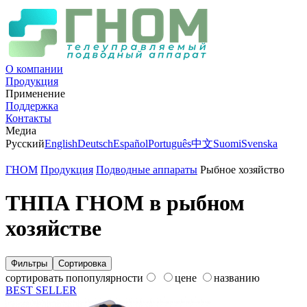
О компании
Продукция
Применение
Поддержка
Контакты
Медиа
Русский
English
Deutsch
Español
Português
中文
Suomi
Svenska
ГНОМ
Продукция
Подводные аппараты
Рыбное хозяйство
ТНПА ГНОМ в рыбном
хозяйстве
Фильтры
Сортировка
сортировать по
популярности
цене
названию
BEST SELLER