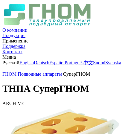
О компании
Продукция
Применение
Поддержка
Контакты
Медиа
Русский
English
Deutsch
Español
Português
中文
Suomi
Svenska
ГНОМ
Подводные аппараты
СуперГНОМ
ТНПА СуперГНОМ
ARCHIVE