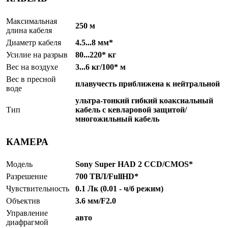
Максимальная
250 м
длина кабеля
Диаметр кабеля
4.5...8 мм*
Усилие на разрыв
80...220* кг
Вес на воздухе
3...6 кг/100* м
Вес в пресной
плавучесть приближена к нейтральной
воде
ультра-тонкий гибкий коаксиальный
Тип
кабель с кевларовой защитой/
многожильный кабель
КАМЕРА
Модель
Sony Super HAD 2 CCD/CMOS*
Разрешение
700 ТВЛ/FullHD*
Чувствительность
0.1 Лк (0.01 - ч/б режим)
Объектив
3.6 мм/F2.0
Управление
авто
диафрагмой