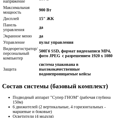
напряжение
Максимальная
900 Вт
мощность
Дисплей
15" ЖК
Панель
да
управления
Экранное меню
да
Управление
пульт управления
Видеорегистратор/
500Гб SSD, формат видеозаписи MP4,
персональный
фото JPEG с разрешением 1920 x 1080
компьютер
система упакована в
Защита
высококачественные
водонепроницаемые кейсы
Состав системы (базовый комплект)
Подводный аппарат "Супер ГНОМ" (рабочая глубина
150м)
6 движителей (2 вертикальные, 4 горизонтальных -
маршевые и боковые)
Осветители (4 модуля)