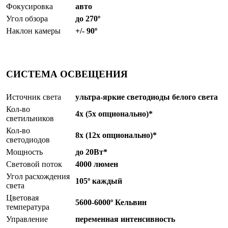
Фокусировка
авто
Угол обзора
до 270º
Наклон камеры
+/- 90º
СИСТЕМА ОСВЕЩЕНИЯ
Источник света
ультра-яркие светодиоды белого света
Кол-во
4x (5x опционально)*
светильников
Кол-во
8x (12x опционально)*
светодиодов
Мощность
до 20Вт*
Световой поток
4000 люмен
Угол расхождения
105º каждый
света
Цветовая
5600-6000º Кельвин
температура
Управление
переменная интенсивность