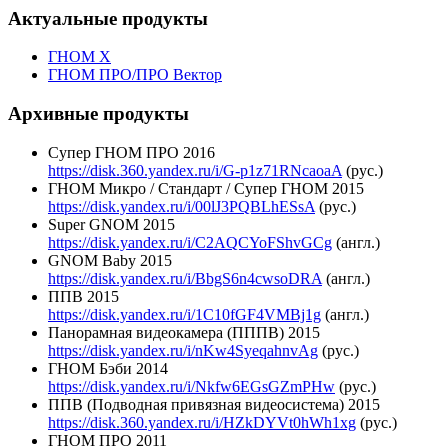
Актуальные продукты
ГНОМ Х
ГНОМ ПРО/ПРО Вектор
Архивные продукты
Супер ГНОМ ПРО 2016
https://disk.360.yandex.ru/i/G-p1z71RNcaoaA
(рус.)
ГНОМ Микро / Стандарт / Супер ГНОМ 2015
https://disk.yandex.ru/i/00lJ3PQBLhESsA
(рус.)
Super GNOM 2015
https://disk.yandex.ru/i/C2AQCYoFShvGCg
(англ.)
GNOM Baby 2015
https://disk.yandex.ru/i/BbgS6n4cwsoDRA
(англ.)
ППВ 2015
https://disk.yandex.ru/i/1C10fGF4VMBj1g
(англ.)
Панорамная видеокамера (ПППВ) 2015
https://disk.yandex.ru/i/nKw4SyeqahnvAg
(рус.)
ГНОМ Бэби 2014
https://disk.yandex.ru/i/Nkfw6EGsGZmPHw
(рус.)
ППВ (Подводная привязная видеосистема) 2015
https://disk.360.yandex.ru/i/HZkDYVt0hWh1xg
(рус.)
ГНОМ ПРО 2011