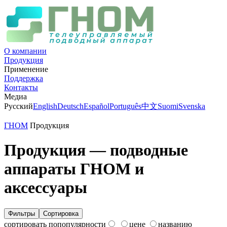
О компании
Продукция
Применение
Поддержка
Контакты
Медиа
Русский
English
Deutsch
Español
Português
中文
Suomi
Svenska
ГНОМ
Продукция
Продукция — подводные
аппараты ГНОМ и
аксессуары
Фильтры
Сортировка
сортировать по
популярности
цене
названию